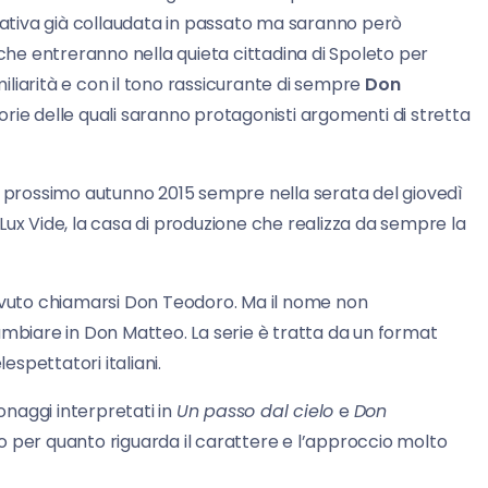
tiva già collaudata in passato ma saranno però
 che entreranno nella quieta cittadina di Spoleto per
liarità e con il tono rassicurante di sempre
Don
orie delle quali saranno protagonisti argomenti di stretta
il prossimo autunno 2015 sempre nella serata del giovedì
Lux Vide, la casa di produzione che realizza da sempre la
dovuto chiamarsi Don Teodoro. Ma il nome non
ambiare in Don Matteo. La serie è tratta da un format
lespettatori italiani.
sonaggi interpretati in
Un passo dal cielo
e
Don
oro per quanto riguarda il carattere e l’approccio molto