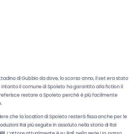
ttadina di Gubbio da dove, lo scorso anno, il set era stato
ntanto il comune di Spoleto ha garantito alla fiction il
eferisce restare a Spoleto perché è più facilmente
.
re che la location di Spoleto resterà fissa anche per le
oduzioni Rai più seguite in assoluto nella storia di Rai
ill
. L’attore attualmente è su Rai1 nella serie
Un passo