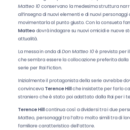
Matteo 10
conservano la medesima struttura narra
all’insegna di nuovi elementi e di nuovi personaggi
movimentarla al punto giusto. Con la consueta fami
Matteo
dovrà indagare su nuovi omicidi e nuove st
attualità.
La messa in onda di
Don Matteo 10
è prevista per 
che sembra essere la collocazione preferita dalla 
serie
per Rai Fiction.
Inizialmente il protagonista della serie avrebbe 
convinceva
Terence Hill
che insistette per farlo c
straniero che è stato poi adattato dalla Rai per i te
Terence Hill
continua così a dividersi tra i due per
Matteo,
personaggi tra l’altro molto simili tra di l
familiare caratteristico dell’attore.