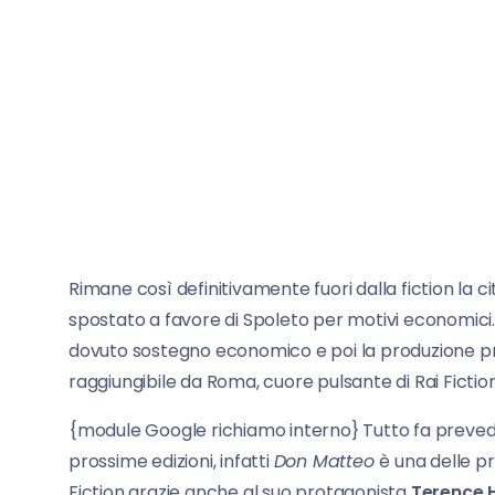
Rimane così definitivamente fuori dalla fiction la ci
spostato a favore di Spoleto per motivi economici. I
dovuto sostegno economico e poi la produzione pr
raggiungibile da Roma, cuore pulsante di Rai Fiction
{module Google richiamo interno} Tutto fa prevede
prossime edizioni, infatti
Don Matteo
è una delle pr
Fiction grazie anche al suo protagonista
Terence H