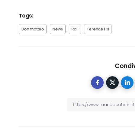
Tags:
Don matteo
News
Rai1
Terence Hill
Condiv