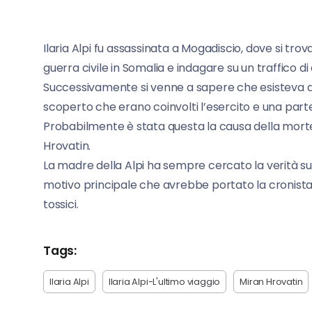
Ilaria Alpi fu assassinata a Mogadiscio, dove si tro
guerra civile in Somalia e indagare su un traffico di
Successivamente si venne a sapere che esisteva anche 
scoperto che erano coinvolti l’esercito e una parte 
Probabilmente è stata questa la causa della morte 
Hrovatin.
La madre della Alpi ha sempre cercato la verità sull
motivo principale che avrebbe portato la cronista e 
tossici.
Tags:
Ilaria Alpi
Ilaria Alpi-L'ultimo viaggio
Miran Hrovatin