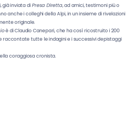
, già inviata di
Presa Diretta
, ad amici, testimoni più o
 anche i colleghi della Alpi, in un insieme di rivelazioni
ente originale.
gio
è di Claudio Canepari, che ha così ricostruito i 200
e raccontate tutte le indagini e i successivi depistaggi
 della coraggiosa cronista.