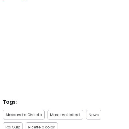
Tags:
Alessandro Circiello
Massimo Liofredi
News
Rai Gulp
Ricette a colori