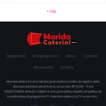
« Lug
Redazione
Breaking news
News
Opinioni
Recensioni
Privacy
Maridacaterini.it è una testata giornalistica iscritta al registro della
stampa del tribunale di Roma, al numero 187/2015 – P.Iva
05263700659. Marida Caterini è una giornalista, esperta di spettacoli,
in particolare di programmi TV. Maridacaterini.it la TV e non solo…’