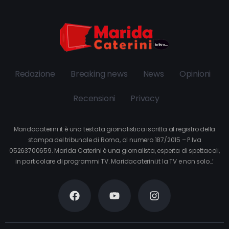
Redazione
Breaking news
News
Opinioni
Recensioni
Privacy
Maridacaterini.it è una testata giornalistica iscritta al registro della
stampa del tribunale di Roma, al numero 187/2015 – P.Iva
05263700659. Marida Caterini è una giornalista, esperta di spettacoli,
in particolare di programmi TV. Maridacaterini.it la TV e non solo…’