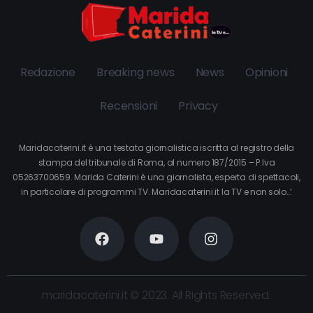
Redazione
Breaking news
News
Opinioni
Recensioni
Privacy
Maridacaterini.it è una testata giornalistica iscritta al registro della
stampa del tribunale di Roma, al numero 187/2015 – P.Iva
05263700659. Marida Caterini è una giornalista, esperta di spettacoli,
in particolare di programmi TV. Maridacaterini.it la TV e non solo…’
maridacaterini.it © 2023. All Rights Reserved.