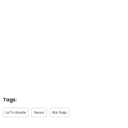
Tags:
La Tv ribelle
News
Rai Gulp