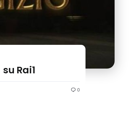
 su Rai1
0