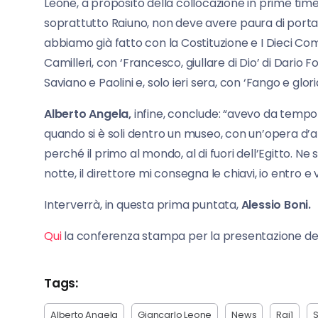
Leone, a proposito della collocazione in prime time 
soprattutto Raiuno, non deve avere paura di portare
abbiamo già fatto con la Costituzione e I Dieci Co
Camilleri, con ‘Francesco, giullare di Dio’ di Dario
Saviano e Paolini e, solo ieri sera, con ‘Fango e glo
Alberto Angela,
infine, conclude: “avevo da tempo l
quando si è soli dentro un museo, con un’opera d’ar
perché il primo al mondo, al di fuori dell’Egitto. Ne
notte, il direttore mi consegna le chiavi, io entro e v
Interverrà, in questa prima puntata,
Alessio Boni.
Qui
la conferenza stampa per la presentazione del
Tags:
Alberto Angela
Giancarlo Leone
News
Rai1
S