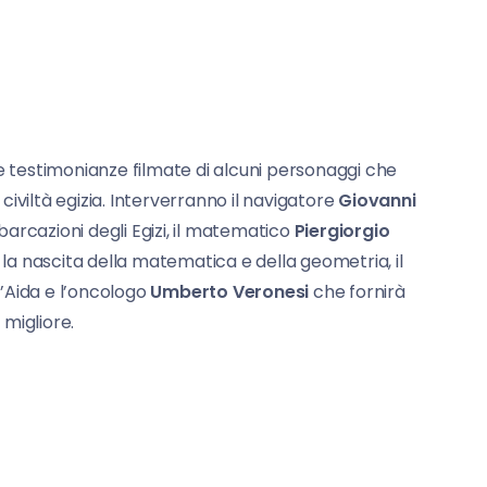
le testimonianze filmate di alcuni personaggi che
iviltà egizia. Interverranno il navigatore
Giovanni
arcazioni degli Egizi, il matematico
Piergiorgio
e la nascita della matematica e della geometria, il
l’Aida e l’oncologo
Umberto Veronesi
che fornirà
migliore.