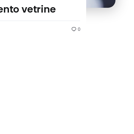
ento vetrine
0