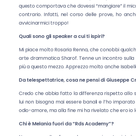
questo comportava che dovessi “mangiare” il micro
contrario. Infatti, nel corso delle prove, ho anc
avvicinarmici troppo!
Quali sono gli speaker a cui ti ispiri?
Mi piace molto Rosaria Renna, che conobbi qualc
arte drammatica Sharof. Tenne un incontro sulla 
più a questo mezzo. Apprezzo molto anche Isabella 
Da telespettatrice, cosa ne pensi di Giuseppe Cru
Credo che abbia fatto la differenza rispetto allo
lui non bisogna mai essere banali e l’ho imparato
odio-amore, ma alla fine mi ha rivelato che ero io 
Chi è Melania fuori da “Rds Academy”?