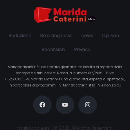
Redazione
Breaking news
News
Opinioni
Recensioni
Privacy
Maridacaterini.it è una testata giornalistica iscritta al registro della
stampa del tribunale di Roma, al numero 187/2015 – P.Iva
05263700659. Marida Caterini è una giornalista, esperta di spettacoli,
in particolare di programmi TV. Maridacaterini.it la TV e non solo…’
maridacaterini.it © 2023. All Rights Reserved.