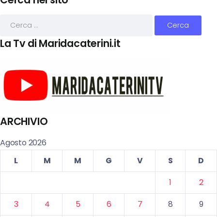
La Tv di Maridacaterini.it
ARCHIVIO
Agosto 2026
L
M
M
G
V
S
D
1
2
3
4
5
6
7
8
9