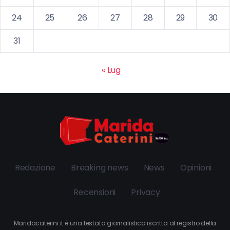
24
25
26
27
28
29
30
31
« Lug
Redazione
Breaking news
News
Opinioni
Recensioni
Privacy
Maridacaterini.it è una testata giornalistica iscritta al registro della