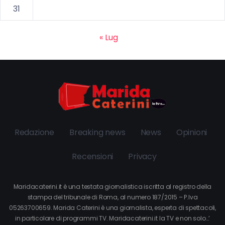
31
« Lug
Redazione
Breaking news
News
Opinioni
Recensioni
Privacy
Maridacaterini.it è una testata giornalistica iscritta al registro della
stampa del tribunale di Roma, al numero 187/2015 – P.Iva
05263700659. Marida Caterini è una giornalista, esperta di spettacoli,
in particolare di programmi TV. Maridacaterini.it la TV e non solo…’