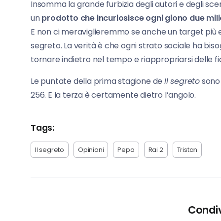
Insomma la grande furbizia degli autori e degli sce
un
prodotto che incuriosisce ogni giono due mili
E non ci meraviglieremmo se anche un target più el
segreto. La verità è che ogni strato sociale ha bi
tornare indietro nel tempo e riappropriarsi delle fi
Le puntate della prima stagione de
Il segreto
sono 
256. E la terza è certamente dietro l’angolo.
Tags:
Il segreto
Opinioni
Pepa
Rai 2
Tristan
Condiv