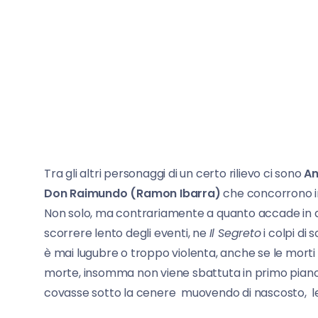
Tra gli altri personaggi di un certo rilievo ci sono
An
Don Raimundo (Ramon Ibarra)
che concorrono in
Non solo, ma contrariamente a quanto accade in a
scorrere lento degli eventi, ne
Il Segreto
i colpi di
è mai lugubre o troppo violenta, anche se le mort
morte, insomma non viene sbattuta in primo pian
covasse sotto la cenere muovendo di nascosto, le 