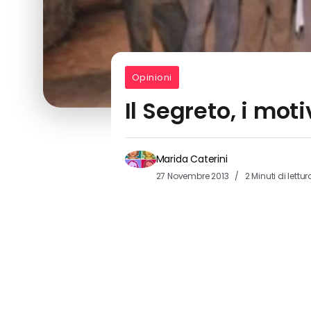
Opinioni
Il Segreto, i mot
Marida Caterini
27 Novembre 2013
2 Minuti di lettur