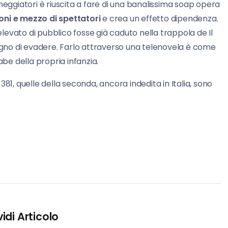
neggiatori è riuscita a fare di una banalissima soap opera
oni e mezzo di spettatori
e crea un effetto dipendenza.
evato di pubblico fosse già caduto nella trappola de Il
sogno di evadere. Farlo attraverso una telenovela è come
abe della propria infanzia.
381, quelle della seconda, ancora indedita in Italia, sono
idi Articolo