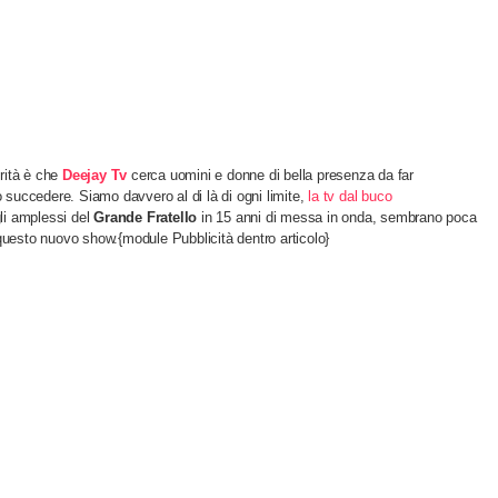
erità è che
Deejay Tv
cerca uomini e donne di bella presenza da far
uò succedere. Siamo davvero al di là di ogni limite,
la tv dal buco
gli amplessi del
Grande Fratello
in 15 anni di messa in onda, sembrano poca
 questo nuovo show.{module Pubblicità dentro articolo}