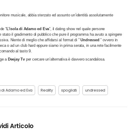
nitore musicale, abbia sterzato ed assunto un’identità assolutamente
de “
L’isola di Adamo ed Eva
”, il dating show nel quale persone
stato il gradimento di pubblico che pure il programma ha avuto a spingere
siva. Niente di meglio che affidarsi al format di ”
Undressed
” ovvero in
eca o ad un club hard eppure siamo in prima serata, in una rete facilmente
ecomando al tasto 9.
lge a
Deejay Tv
per cercare un’alternativa è davvero scandalosa.
la di Adamo ed Eva
Reality
spogliati
undressed
idi Articolo