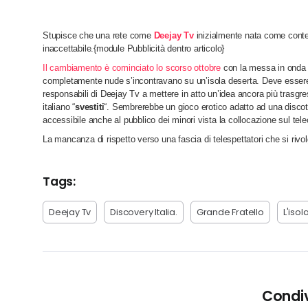
Stupisce che una rete come
Deejay Tv
inizialmente nata come conte
inaccettabile.
{module Pubblicità dentro articolo}
Il cambiamento è cominciato lo scorso ottobre
con la messa in onda 
completamente nude s’incontravano su un’isola deserta. Deve essere 
responsabili di Deejay Tv a mettere in atto un’idea ancora più trasgres
italiano “
svestiti
“. Sembrerebbe un gioco erotico adatto ad una discot
accessibile anche al pubblico dei minori vista la collocazione sul tel
La mancanza di rispetto verso una fascia di telespettatori che si rivo
Tags:
Deejay Tv
Discovery Italia.
Grande Fratello
L'iso
Condiv