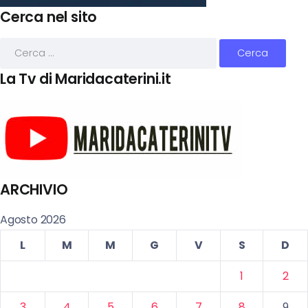
Cerca nel sito
La Tv di Maridacaterini.it
ARCHIVIO
Agosto 2026
L
M
M
G
V
S
D
1
2
3
4
5
6
7
8
9