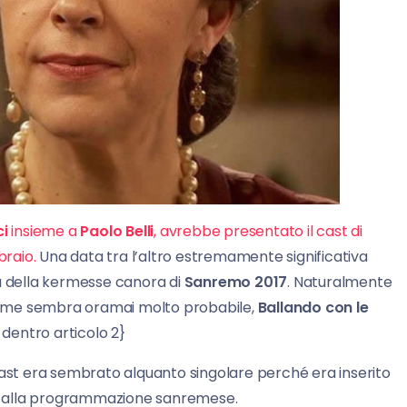
ci
insieme a
Paolo Belli
, avrebbe presentato il cast di
braio.
Una data tra l’altro estremamente significativa
ta della kermesse canora di
Sanremo 2017
. Naturalmente
come sembra oramai molto probabile,
Ballando con le
 dentro articolo 2}
st era sembrato alquanto singolare perché era inserito
o alla programmazione sanremese.