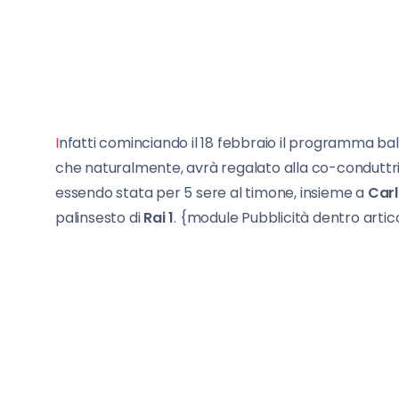
I
nfatti cominciando il 18 febbraio il programma bal
che naturalmente, avrà regalato alla co-condutt
essendo stata per 5 sere al timone, insieme a
Carl
palinsesto di
Rai 1
. {module Pubblicità dentro artic