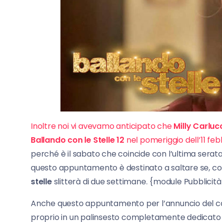
Inoltre noi vi avevamo anticipato che
Milly Carluc
Ballando con le Stelle 12
nel pomeriggio dell’11 feb
perché è il sabato che coincide con l’ultima sera
questo appuntamento è destinato a saltare se, 
stelle
slitterà di due settimane. {module Pubblicità
Anche questo appuntamento per l’annuncio del ca
proprio in un palinsesto completamente dedicat