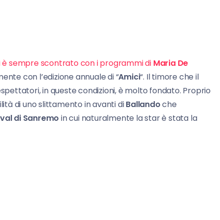
i è sempre scontrato con i programmi di
Maria De
nte con l’edizione annuale di “
Amici
“. Il timore che il
pettatori, in queste condizioni, è molto fondato. Proprio
lità di uno slittamento in avanti di
Ballando
che
ival di Sanremo
in cui naturalmente la star è stata la