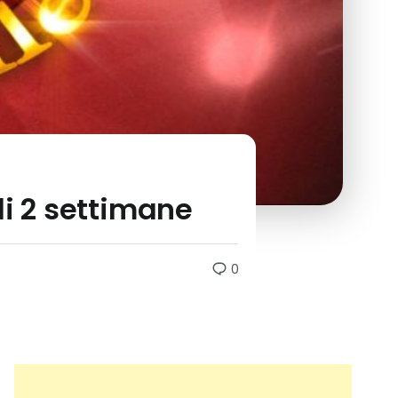
di 2 settimane
0