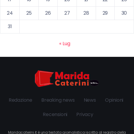
24
25
26
27
28
29
30
31
« Lug
Redazione
Breaking news
News
Opinioni
Recensioni
Privacy
Maridacaterini.it è una testata giornalistica iscritta al registro della