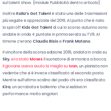
sul talent show. {module Pubblicità dentro articolo}
Inoltre
Italia’s Got Talent
è stata una delle trasmissioni
più seguite e apprezzate del 2016. Al punto che è nato
lo spin off
Kids Got Talent
di cui lo scorso autunno sono
andate in onda 4 puntate in prima serata su TV8. Al
timone c’erano
Claudio Bisio
e
Frank Matano
.
Il vincitore della scorsa edizione 2016, andata in onda su
Sky
,
era stato
Moses
il suonatore di armonica a bocca.
Il giovane aveva avuto la meglio su
Ivan
, un pianista non
vedente che si è invece classificato al secondo posto.
Mentre sull’ultimo scalino del podio chi era classificato
Kira
, un acrobata e ballerino che si esibiva in
performance molto singolari.