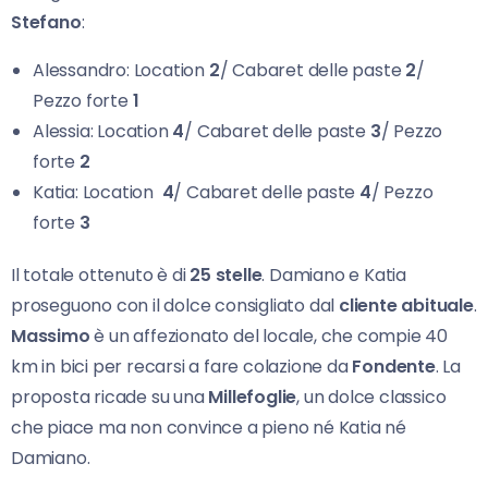
Stefano
:
Alessandro: Location
2
/ Cabaret delle paste
2
/
Pezzo forte
1
Alessia: Location
4
/ Cabaret delle paste
3
/ Pezzo
forte
2
Katia: Location
4
/ Cabaret delle paste
4
/ Pezzo
forte
3
Il totale ottenuto è di
25 stelle
. Damiano e Katia
proseguono con il dolce consigliato dal
cliente abituale
.
Massimo
è un affezionato del locale, che compie 40
km in bici per recarsi a fare colazione da
Fondente
. La
proposta ricade su una
Millefoglie
, un dolce classico
che piace ma non convince a pieno né Katia né
Damiano.