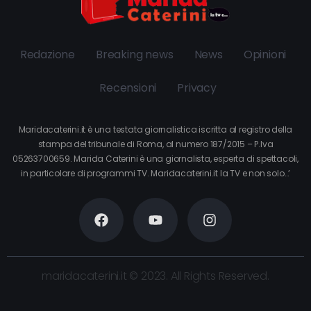
Redazione
Breaking news
News
Opinioni
Recensioni
Privacy
Maridacaterini.it è una testata giornalistica iscritta al registro della
stampa del tribunale di Roma, al numero 187/2015 – P.Iva
05263700659. Marida Caterini è una giornalista, esperta di spettacoli,
in particolare di programmi TV. Maridacaterini.it la TV e non solo…’
maridacaterini.it © 2023. All Rights Reserved.