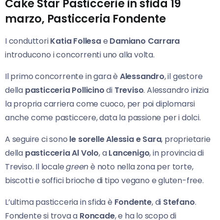
Cake Star Pasticcerie in sfida 19
marzo, Pasticceria Fondente
I conduttori
Katia Follesa
e
Damiano Carrara
introducono i concorrenti uno alla volta.
Il primo concorrente in gara è
Alessandro
, il gestore
della
pasticceria
Pollicino
di
Treviso
. Alessandro inizia
la propria carriera come cuoco, per poi diplomarsi
anche come pasticcere, data la passione per i dolci.
A seguire ci sono
le sorelle Alessia e Sara
, proprietarie
della
pasticceria Al Volo
, a
Lancenigo
, in provincia di
Treviso. Il locale
green
è noto nella zona per torte,
biscotti e soffici brioche di tipo vegano e gluten-free.
L’ultima pasticceria in sfida è
Fondente
, di
Stefano
.
Fondente si trova a
Roncade
, e ha lo scopo di