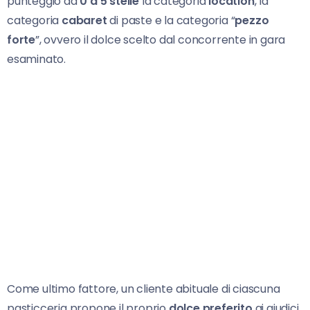
punteggio da
0 a 5 stelle
la categoria
location
, la
categoria
cabaret
di paste e la categoria “
pezzo
forte
”, ovvero il dolce scelto dal concorrente in gara
esaminato.
Come ultimo fattore, un cliente abituale di ciascuna
pasticceria propone il proprio
dolce preferito
ai giudici