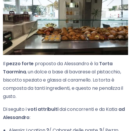
Il
pezzo forte
proposto da Alessandro è la
Torta
Taormina
, un dolce a base di bavarese al pistacchio,
biscotto speziato e glassa al caramello. La torta è
composta da tanti ingredienti, e questo ne penalizza il
gusto.
Di seguito i
voti attribuiti
dai concorrenti e da Katia
ad
Alessandro
:
Alessia: Location
2
/ Cabaret delle paste
3
/ Pezzo