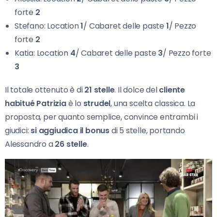
forte
2
Stefano: Location
1
/ Cabaret delle paste
1
/ Pezzo
forte
2
Katia: Location
4
/ Cabaret delle paste
3
/ Pezzo forte
3
Il totale ottenuto è di
21 stelle
. Il dolce del
cliente
habitué Patrizia
è lo
strudel
, una scelta classica. La
proposta, per quanto semplice, convince entrambi i
giudici:
si aggiudica il bonus
di 5 stelle, portando
Alessandro a
26 stelle
.