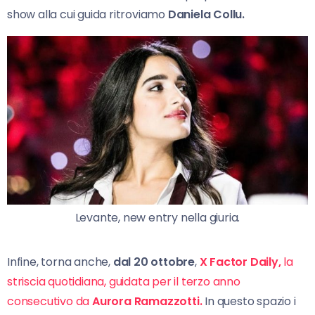
show alla cui guida ritroviamo
Daniela Collu.
Levante, new entry nella giuria.
Infine, torna anche,
dal 20 ottobre
,
X Factor Daily,
la
striscia quotidiana, guidata per il terzo anno
consecutivo da
Aurora Ramazzotti.
In questo spazio i