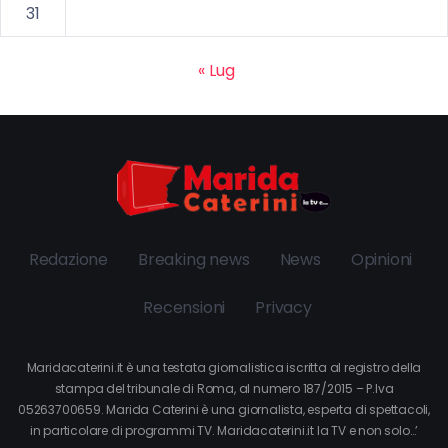
31
« Lug
Redazione
Breaking news
News
Opinioni
Recensioni
Privacy
Maridacaterini.it è una testata giornalistica iscritta al registro della
stampa del tribunale di Roma, al numero 187/2015 – P.Iva
05263700659. Marida Caterini è una giornalista, esperta di spettacoli,
in particolare di programmi TV. Maridacaterini.it la TV e non solo…’