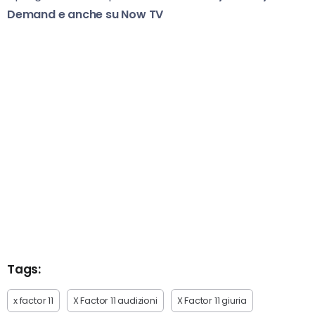
Demand e anche su Now TV
Tags:
x factor 11
X Factor 11 audizioni
X Factor 11 giuria