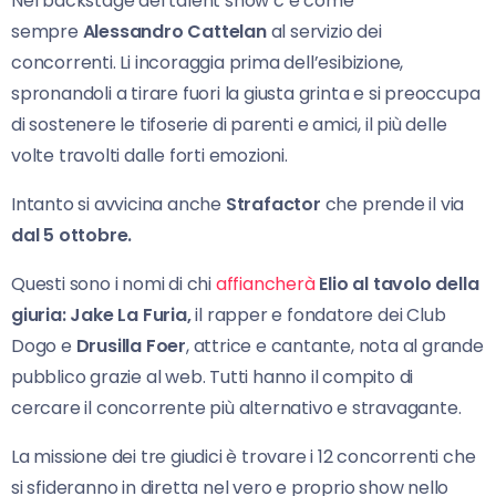
Nel backstage del talent show c’è come
sempre
Alessandro Cattelan
al servizio dei
concorrenti. Li incoraggia prima dell’esibizione,
spronandoli a tirare fuori la giusta grinta e si preoccupa
di sostenere le tifoserie di parenti e amici, il più delle
volte travolti dalle forti emozioni.
Intanto si avvicina anche
Strafactor
che prende il via
dal 5 ottobre.
Questi sono i nomi di chi
affiancherà
Elio al tavolo della
giuria: Jake La Furia,
il rapper e fondatore dei Club
Dogo e
Drusilla Foer
, attrice e cantante, nota al grande
pubblico grazie al web. Tutti hanno il compito di
cercare il concorrente più alternativo e stravagante.
La missione dei tre giudici è trovare i 12 concorrenti che
si sfideranno in diretta nel vero e proprio show nello