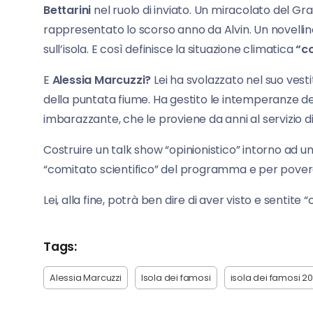
Bettarini
nel ruolo di inviato. Un miracolato del Gra
rappresentato lo scorso anno da Alvin. Un novelli
sull’isola. E così definisce la situazione climatica
“c
E
Alessia Marcuzzi?
Lei ha svolazzato nel suo vestiti
della puntata fiume. Ha gestito le intemperanze d
imbarazzante, che le proviene da anni al servizio di
Costruire un talk show “opinionistico” intorno ad un
“comitato scientifico” del programma e per povera
Lei, alla fine, potrà ben dire di aver visto e senti
Tags:
Alessia Marcuzzi
Isola dei famosi
isola dei famosi 20