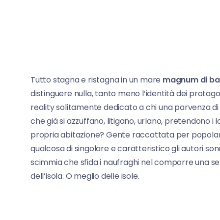
Tutto stagna e ristagna in un mare
magnum di ba
distinguere nulla, tanto meno l’identità dei protago
reality solitamente dedicato a chi una parvenza di 
che già si azzuffano, litigano, urlano, pretendono i l
propria abitazione? Gente raccattata per popolare 
qualcosa di singolare e caratteristico gli autori sono
scimmia che sfida i naufraghi nel comporre una seri
dell’isola. O meglio delle isole.