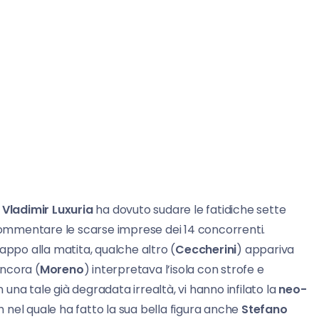
,
Vladimir Luxuria
ha dovuto sudare le fatidiche sette
 commentare le scarse imprese dei 14 concorrenti.
appo alla matita, qualche altro (
Ceccherini
) appariva
ancora (
Moreno
) interpretava l’isola con strofe e
n una tale già degradata irrealtà, vi hanno infilato la
neo-
h nel quale ha fatto la sua bella figura anche
Stefano