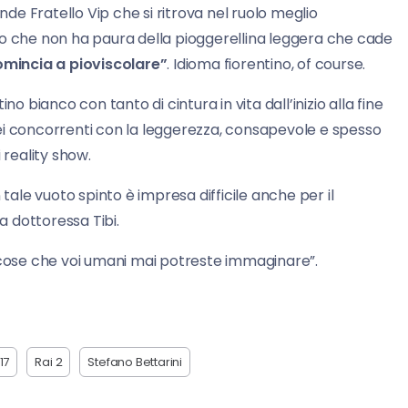
nde Fratello Vip che si ritrova nel ruolo meglio
no che non ha paura della pioggerellina leggera che cade
omincia a pioviscolare”
. Idioma fiorentino, of course.
no bianco con tanto di cintura in vita dall’inizio alla fine
ei concorrenti con la leggerezza, consapevole e spesso
 reality show.
 tale vuoto spinto è impresa difficile anche per il
 dottoressa Tibi.
te “cose che voi umani mai potreste immaginare”.
17
Rai 2
Stefano Bettarini