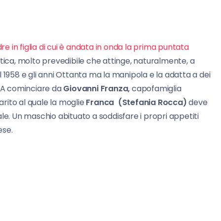
re in figlia di cui è andata in onda la prima puntata
ica, molto prevedibile che attinge, naturalmente, a
 1958 e gli anni Ottanta ma la manipola e la adatta a dei
. A cominciare da
Giovanni Franza,
capofamiglia
rito al quale la moglie
Franca (Stefania Rocca)
deve
le. Un maschio abituato a soddisfare i propri appetiti
ese.