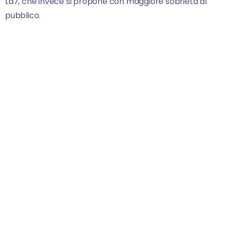
La7, che invece si propone con maggiore sobrietà al
pubblico.