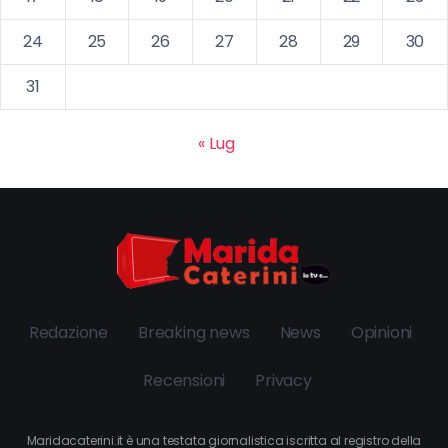
24
25
26
27
28
29
30
31
« Lug
Redazione
Breaking news
News
Opinioni
Recensioni
Privacy
Maridacaterini.it è una testata giornalistica iscritta al registro della