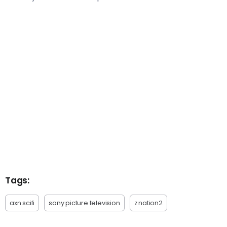
Tags:
axn scifi
sony picture television
z nation2