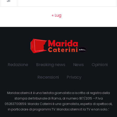
31
« Lug
Redazione
Breaking news
News
Opinioni
Recensioni
Privacy
Maridacaterini.it è una testata giornalistica iscritta al registro della
stampa del tribunale di Roma, al numero 187/2015 – P.Iva
05263700659. Marida Caterini è una giornalista, esperta di spettacoli,
in particolare di programmi TV. Maridacaterini.it la TV e non solo…’