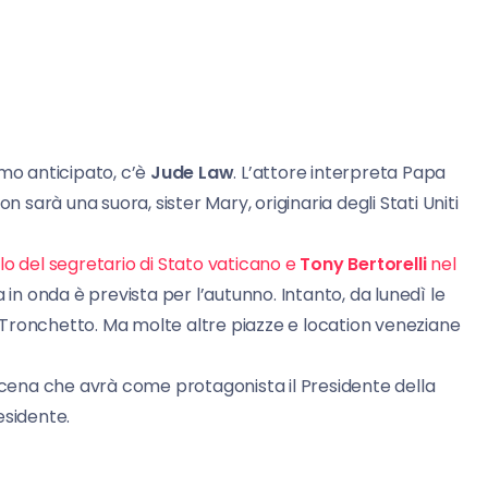
amo anticipato, c’è
Jude Law
. L’attore interpreta Papa
n sarà una suora, sister Mary, originaria degli Stati Uniti
lo del segretario di Stato vaticano e
Tony Bertorelli
nel
 in onda è prevista per l’autunno. Intanto, da lunedì le
Tronchetto. Ma molte altre piazze e location veneziane
 scena che avrà come protagonista il Presidente della
esidente.