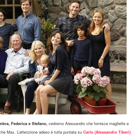
bra, Federica e Stefano,
vedremo
Alessandro
che fornisce magliette e
he Max. L’attenzione adeso è tutta puntata su
Carlo (Alessandro Tiberi)