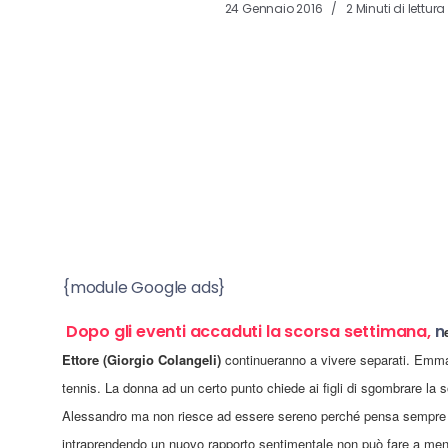
24 Gennaio 2016
2 Minuti di lettura
{module Google ads}
Dopo gli eventi accaduti la scorsa settimana,
n
Ettore (Giorgio Colangeli)
continueranno a vivere separati
.
Emma i
tennis. La
donna ad un certo punto chiede ai figli di sgombrare la so
Alessandro
ma
non riesce
ad essere
sereno perché
pensa sempre 
intraprendendo
un nuovo rapporto sentimentale
non può fare a me