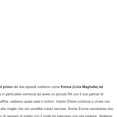
el primo
dei due episodi
vedremo come
Emma (Licia Maglietta) ed
n particolare
comincia ad avere un piccolo flirt con il suo partner di
ffitta:
vedremo
quale sarà
il motivo.
Intanto
Ettore
continua a vivere
con
alla moglie che non avrebbe
voluto
lasciare. A
nche Emma
nonostante stia
no
di pensare al marito
con il quale ha trascorso una vita insieme. Vedremo