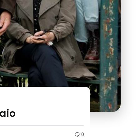
aio
0