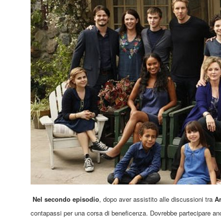
Nel secondo episodio
, dopo aver assistito alle discussioni tra
Am
contapassi
per una corsa di beneficenza
.
Dovrebbe partecipare anc