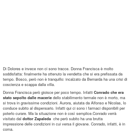
Di Dolores e invece non ci sono tracce.
Donna Francisca è molto
soddisfatta: finalmente ha ottenuto la vendetta che si era prefissata da
tempo. Bosco, però non è tranquillo: incalzato da Bernarda ha una crisi di
coscienza e scappa dalla villa.
Donna Francisca però gioisce per poco tempo. Infatti
Conrado che era
stato sepolto dalle macerie
dello stabilimento termale non è morto, ma
si trova in gravissime condizioni.
Aurora, aiutata da Alfonso e Nicolas,
lo
conduce subito al dispensario. Infatti
qui ci sono i farmaci disponibili per
poterlo curare. Ma la situazione non è così semplice.
Conrado verrà
visitato
dal
dottor Zapaleda
che però
subito
ha una brutta
impressione
delle condizioni
in cui versa il giovane. Conrado, infatti, è in
coma.