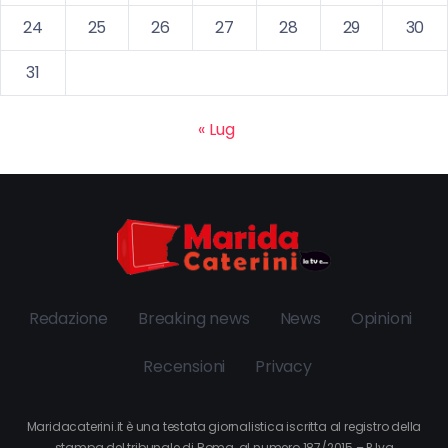
24
25
26
27
28
29
30
31
« Lug
Redazione
Breaking news
News
Opinioni
Recensioni
Privacy
Maridacaterini.it è una testata giornalistica iscritta al registro della
stampa del tribunale di Roma, al numero 187/2015 – P.Iva