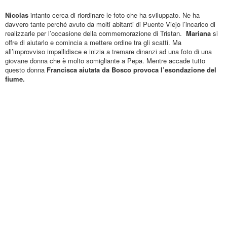
Nicolas
intanto cerca di riordinare le foto che ha sviluppato. Ne ha
davvero tante perché avuto da molti abitanti di Puente Viejo l’incarico di
realizzarle per l’occasione della commemorazione di Tristan.
Ma
riana
si
offre di aiutarlo
e comincia a mettere ordine tra gli scatti. M
a
all’improvviso
impallidisce e inizia a tremare dinanzi ad una foto di una
giovane donna che è molto somigliante a Pepa
. Mentre
accade tutto
questo donna
Francisca aiutata da B
osco provoca
l’esondazione del
fiume.