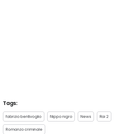
Tags:
fabrizio bentivoglio
filippo nigro
News
Rai 2
Romanzo criminale