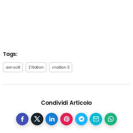
Tags:
axn scifi
Z Nation
z nation 3
Condividi Articolo