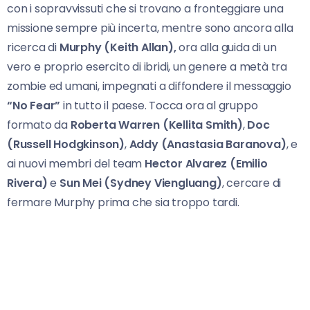
con i sopravvissuti che si trovano a fronteggiare una
missione sempre più incerta, mentre sono ancora alla
ricerca di
Murphy (Keith Allan),
ora alla guida di un
vero e proprio esercito di ibridi, un genere a metà tra
zombie ed umani, impegnati a diffondere il messaggio
“No Fear”
in tutto il paese. Tocca ora al gruppo
formato da
Roberta Warren (Kellita Smith)
,
Doc
(Russell Hodgkinson)
,
Addy (Anastasia Baranova)
, e
ai nuovi membri del team
Hector Alvarez (Emilio
Rivera)
e
Sun Mei (Sydney Viengluang)
, cercare di
fermare Murphy prima che sia troppo tardi.