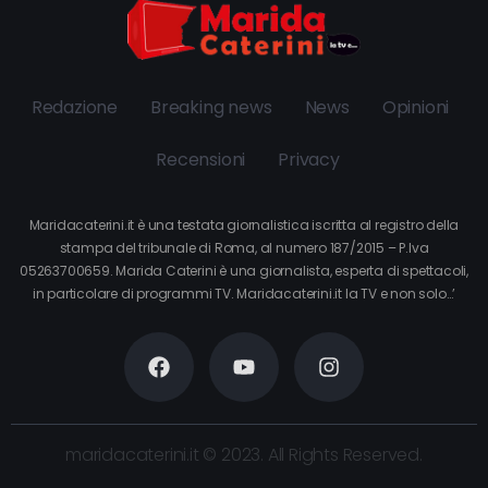
Redazione
Breaking news
News
Opinioni
Recensioni
Privacy
Maridacaterini.it è una testata giornalistica iscritta al registro della
stampa del tribunale di Roma, al numero 187/2015 – P.Iva
05263700659. Marida Caterini è una giornalista, esperta di spettacoli,
in particolare di programmi TV. Maridacaterini.it la TV e non solo…’
maridacaterini.it © 2023. All Rights Reserved.