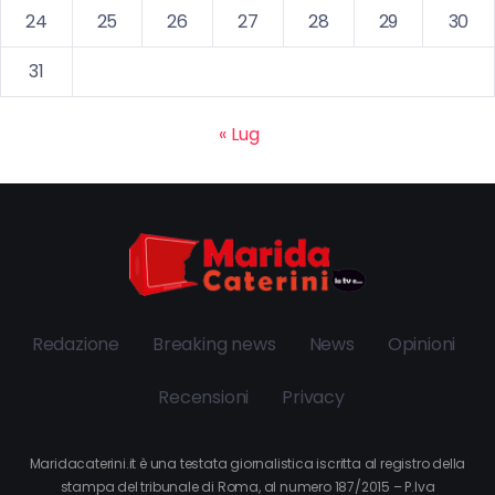
24
25
26
27
28
29
30
31
« Lug
Redazione
Breaking news
News
Opinioni
Recensioni
Privacy
Maridacaterini.it è una testata giornalistica iscritta al registro della
stampa del tribunale di Roma, al numero 187/2015 – P.Iva