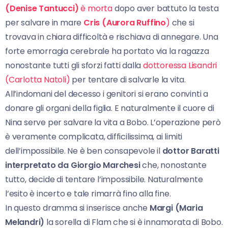
(Denise Tantucci)
è morta
dopo aver battuto la testa
per salvare in mare
Cris (Aurora Ruffino
)
che si
trovava in chiara difficoltà e rischiava di annegare. Una
forte emorragia cerebrale ha portato via la ragazza
nonostante tutti gli sforzi fatti dalla
dottoressa Lisandri
(Carlotta Natoli)
per tentare di salvarle la vita.
All’indomani del decesso i genitori si erano convinti a
donare gli organi della figlia. E naturalmente il cuore di
Nina serve per salvare la vita a Bobo. L’operazione però
è veramente complicata, difficilissima, ai limiti
dell’impossibile. Ne è ben consapevole il
dottor Baratti
interpretato da Giorgio Marchesi
che, nonostante
tutto, decide di tentare l’impossibile. Naturalmente
l’esito è incerto e tale rimarrà fino alla fine.
In questo dramma si inserisce anche
Margi (Maria
Melandri)
la sorella di Flam che si è innamorata di Bobo.