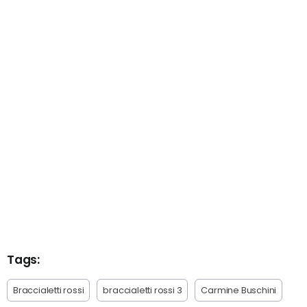
Tags:
Braccialetti rossi
braccialetti rossi 3
Carmine Buschini