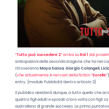
“
Tutto può succedere 2
” arriva su
Rai 1
dal prossim
anticipazioni della seconda stagione che ha nel ca
ritroveranno
Maya Sansa
,
Giorgio Colangeli
,
Lici
(
che attualmente è nel cast della fiction “
Sorelle
“
entry. {module Pubblicità dentro articolo 2}
Il pubblico assisterà dunque, a tutto quello che ac
quattro figli adulti e sposati a loro volta con figli. La
australiano di grande successo. La prima puntata in