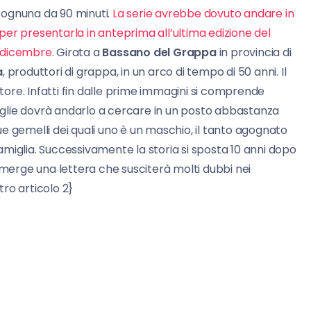
e ognuna da 90 minuti.
La serie avrebbe dovuto andare in
er presentarla in anteprima all’ultima edizione del
a dicembre
. Girata a
Bassano del Grappa
in provincia di
a
, produttori di grappa, in un arco di tempo di 50 anni. Il
ore. Infatti fin dalle prime immagini si comprende
glie dovrà andarlo a cercare in un posto abbastanza
i, due gemelli dei quali uno è un maschio, il tanto agognato
 famiglia. Successivamente la storia si sposta 10 anni dopo
emerge una lettera che susciterà molti dubbi nei
ro articolo 2}