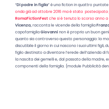
“
Di padre in figlia
” è una fiction in quattro puntat
onda già ad ottobre 2016 ma è stata postecipata p
RomaFictionFest
che si è tenuta lo scorso anno 
Vicenza,
racconta le vicende della famiglia
Franz
capofamiglia
Giovanni
non è proprio un buon genit
quanto sia controverso questo personaggio: la mo
discutibile il giorno in cui nascono i suoi ultimi figl
figlio destinato a diventare l’erede dell’azienda di
la nascita dei gemelli e, dal passato della madre, 
componenti della famiglia. {module Pubblicità dent