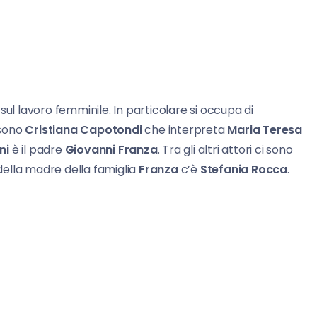
i sul lavoro femminile. In particolare si occupa di
 sono
Cristiana Capotondi
che interpreta
Maria Teresa
ni
è il padre
Giovanni Franza
. Tra gli altri attori ci sono
della madre della famiglia
Franza
c’è
Stefania Rocca
.