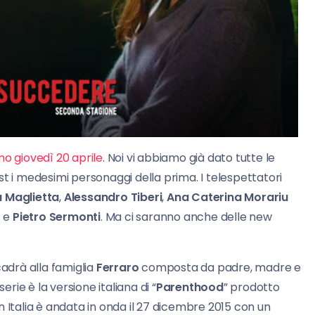
o giovedì 20 aprile
. Noi vi abbiamo già dato tutte le
st i medesimi personaggi della prima. I telespettatori
a Maglietta
,
Alessandro Tiberi
,
Ana Caterina Morariu
) e
Pietro Sermonti
. Ma ci saranno anche delle new
cadrà alla famiglia
Ferraro
composta da padre, madre e
 serie è la versione italiana di “
Parenthood
” prodotto
 Italia è andata in onda il 27 dicembre 2015 con un