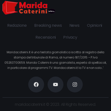
Redazione
Breaking news
News
Opinioni
Recensioni
Privacy
Maridacaterini.it è una testata giornalistica iscritta al registro della
stampa del tribunale di Roma, al numero 187/2015 – P.Iva
05263700659. Marida Caterini è una giornalista, esperta di spettacoli,
in particolare di programmi TV. Maridacaterini.it la TV e non solo…’
maridacaterini.it © 2023. All Rights Reserved.