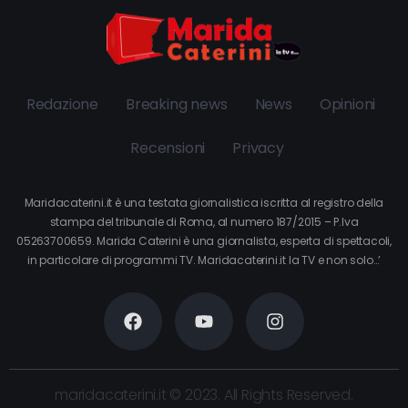
Redazione
Breaking news
News
Opinioni
Recensioni
Privacy
Maridacaterini.it è una testata giornalistica iscritta al registro della
stampa del tribunale di Roma, al numero 187/2015 – P.Iva
05263700659. Marida Caterini è una giornalista, esperta di spettacoli,
in particolare di programmi TV. Maridacaterini.it la TV e non solo…’
maridacaterini.it © 2023. All Rights Reserved.