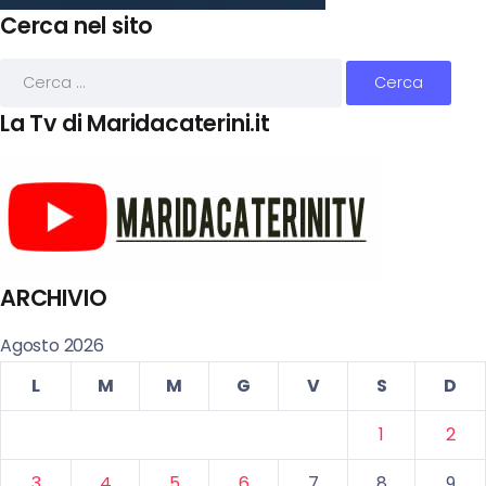
Cerca nel sito
La Tv di Maridacaterini.it
ARCHIVIO
Agosto 2026
L
M
M
G
V
S
D
1
2
3
4
5
6
7
8
9