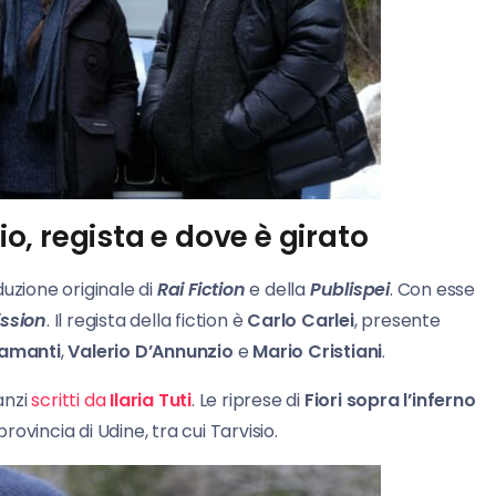
io, regista e dove è girato
uzione originale di
Rai Fiction
e della
Publispei
. Con esse
ission
. Il regista della fiction è
Carlo Carlei
, presente
iamanti
,
Valerio D’Annunzio
e
Mario Cristiani
.
anzi
scritti da
Ilaria Tuti
. Le riprese di
Fiori sopra l’inferno
rovincia di Udine, tra cui Tarvisio.