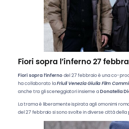
Fiori sopra l’inferno 27 febbra
Fio
ri
sopra l’inferno
del 27 febbraio è una co-prod
ha collaborato la
Friuli Venezia Giulia Film Comm
anche tra gli sceneggiatori insieme a
Donatella D
La trama è liberamente ispirata agli omonimi rom
del 27 febbraio si sono svolte in diverse città della p