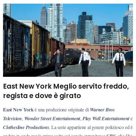
East New York Meglio servito freddo,
regista e dove è girato
East New York
è una produzione originale di
Warner Bros
Television
,
Wonder Street Entertainment
,
Play Well Entertainment
e
Clothesline Productions
. La serie appartiene al genere poliziesco ed è
andata in onda per la prima volta sul canale statunitense
, che l’ha