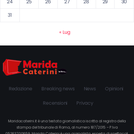
24
25
26
27
28
29
30
31
« Lug
Redazione
Breaking news
News
Opinioni
Recensioni
Privacy
Maridacaterini.it è una testata giornalistica iscritta al registro della
stampa del tribunale di Roma, al numero 187/2015 – P.Iva
05263700659. Marida Caterini è una giornalista, esperta di spettacoli,