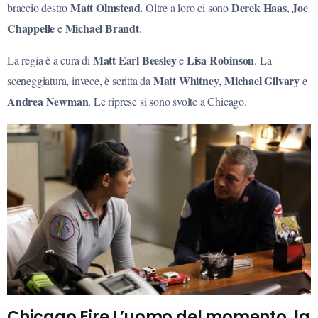
Matt Olmstead.
Derek Haas
Joe
braccio destro
Oltre a loro ci sono
,
Chappelle
Michael Brandt
e
.
Matt Earl Beesley
Lisa Robinson
La regia è a cura di
e
. La
Matt Whitney
Michael Gilvary
sceneggiatura, invece, è scritta da
,
e
Andrea Newman
. Le riprese si sono svolte a Chicago.
Chicago Fire L’uomo del momento, la