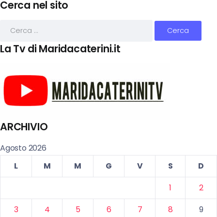
Cerca nel sito
La Tv di Maridacaterini.it
ARCHIVIO
Agosto 2026
L
M
M
G
V
S
D
1
2
3
4
5
6
7
8
9