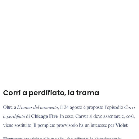
Corri a perdifiato, la trama
Oltre a
L’uomo del momento
, il 24 agosto è proposto l’episodio
Corri
Chicago Fire
a perdifiato
di
. In esso, Carver si deve assentare e, così,
Violet
viene sostituito. Il pompiere provvisorio ha un interesse per
.
Hermann
sta vicino alla moglie, che affronta la chemioterapia.