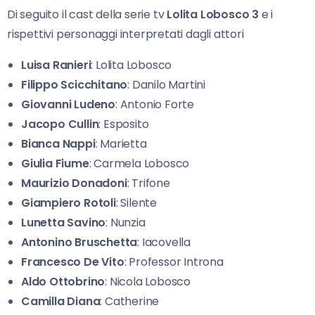
Di seguito il cast della serie tv
Lolita Lobosco 3
e i
rispettivi personaggi interpretati dagli attori
Luisa Ranieri
: Lolita Lobosco
Filippo Scicchitano
: Danilo Martini
Giovanni Ludeno
: Antonio Forte
Jacopo Cullin
: Esposito
Bianca Nappi
: Marietta
Giulia Fiume
: Carmela Lobosco
Maurizio Donadoni
: Trifone
Giampiero Rotoli
: Silente
Lunetta Savino
: Nunzia
Antonino Bruschetta
: Iacovella
Francesco De Vito
: Professor Introna
Aldo Ottobrino
: Nicola Lobosco
Camilla Diana
: Catherine