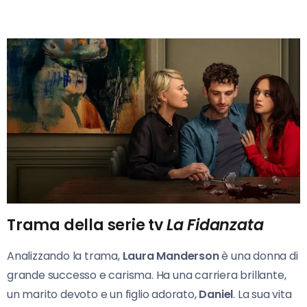
Trama della serie tv
La Fidanzata
Analizzando la trama,
Laura Manderson
è una donna di
grande successo e carisma. Ha una carriera brillante,
un marito devoto e un figlio adorato,
Daniel
. La sua vita