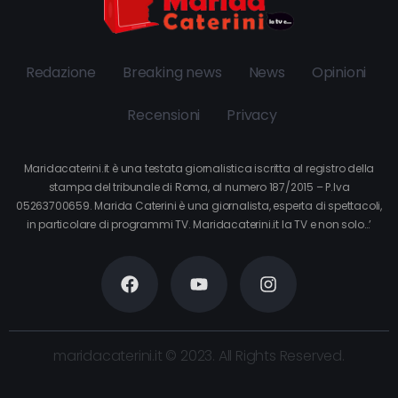
Redazione
Breaking news
News
Opinioni
Recensioni
Privacy
Maridacaterini.it è una testata giornalistica iscritta al registro della
stampa del tribunale di Roma, al numero 187/2015 – P.Iva
05263700659. Marida Caterini è una giornalista, esperta di spettacoli,
in particolare di programmi TV. Maridacaterini.it la TV e non solo…’
maridacaterini.it © 2023. All Rights Reserved.