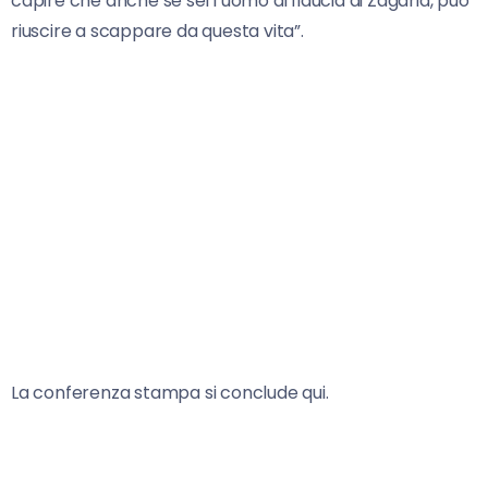
capire che anche se sei l’uomo di fiducia di Zagaria, può
riuscire a scappare da questa vita”.
La conferenza stampa si conclude qui.