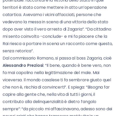
potenziale: raccontare la vittoria dello Stato in quei
territori è stato come mettere in atto un’operazione
catartica. Avevamo i vicini affacciati, persone che
vedevano la messa in scena di una vittoria dello stato
dopo aver visto il vero arresto di Zagaria”. “Da cittadino
mi sento coinvolto -conclude- e mi fa piacere che la
Rai riesca a portare in scena un racconto come questo,
senza retorica”.
Dal commissario Romano, si passa al boss Zagaria, cioè
Alessandro Preziosi
: “Il bene, quando è bene vero, non
fa mai capolino nella legittimazione del male. Mai
viceversa. Il mondo casalese ti fa sembrare giusto quel
che non è, rischia di convincerti”. E spiega: “Bisogna far
capire alla gente che, nella vita di tutti i giorni, il
contributo alla delinquenzialità è dietro l’angolo
sempre”: “da piccolo mi affascinavano, adesso sono dei