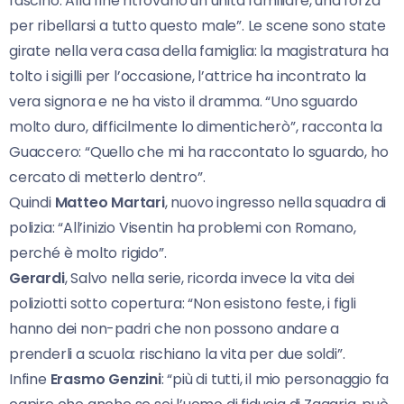
fascino. Alla fine ritrovano un’unità familiare, una forza
per ribellarsi a tutto questo male”. Le scene sono state
girate nella vera casa della famiglia: la magistratura ha
tolto i sigilli per l’occasione, l’attrice ha incontrato la
vera signora e ne ha visto il dramma. “Uno sguardo
molto duro, difficilmente lo dimenticherò”, racconta la
Guaccero: “Quello che mi ha raccontato lo sguardo, ho
cercato di metterlo dentro”.
Quindi
Matteo Martari
, nuovo ingresso nella squadra di
polizia: “All’inizio Visentin ha problemi con Romano,
perché è molto rigido”.
Gerardi
, Salvo nella serie, ricorda invece la vita dei
poliziotti sotto copertura: “Non esistono feste, i figli
hanno dei non-padri che non possono andare a
prenderli a scuola: rischiano la vita per due soldi”.
Infine
Erasmo Genzini
: “più di tutti, il mio personaggio fa