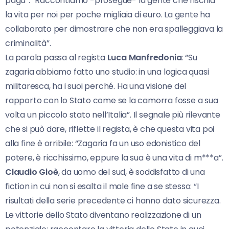
paga”. “Raccontiamo -prosegue- la gente che rischia
la vita per noi per poche migliaia di euro. La gente ha
collaborato per dimostrare che non era spalleggiava la
criminalità”.
La parola passa al regista
Luca Manfredonia
: “Su
zagaria abbiamo fatto uno studio: in una logica quasi
militaresca, ha i suoi perché. Ha una visione del
rapporto con lo Stato come se la camorra fosse a sua
volta un piccolo stato nell’Italia”. Il segnale più rilevante
che si può dare, riflette il regista, è che questa vita poi
alla fine è orribile: “Zagaria fa un uso edonistico del
potere, è ricchissimo, eppure la sua è una vita di m***a”.
Claudio Gioè
, da uomo del sud, è soddisfatto di una
fiction in cui non si esalta il male fine a se stesso: “I
risultati della serie precedente ci hanno dato sicurezza.
Le vittorie dello Stato diventano realizzazione di un