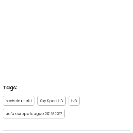
Tags:
rachele risaliti
Sky Sport HD
tv8
uefa europa league 2016/2017