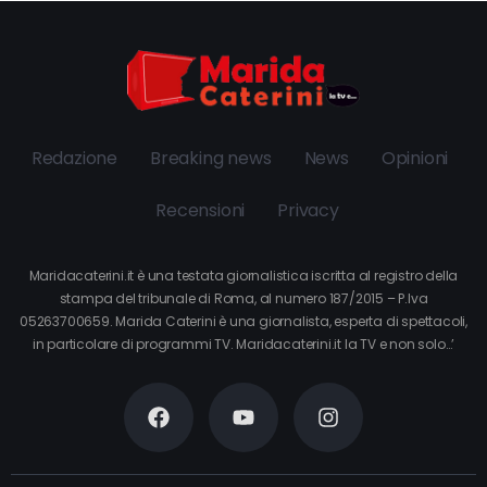
Redazione
Breaking news
News
Opinioni
Recensioni
Privacy
Maridacaterini.it è una testata giornalistica iscritta al registro della
stampa del tribunale di Roma, al numero 187/2015 – P.Iva
05263700659. Marida Caterini è una giornalista, esperta di spettacoli,
in particolare di programmi TV. Maridacaterini.it la TV e non solo…’