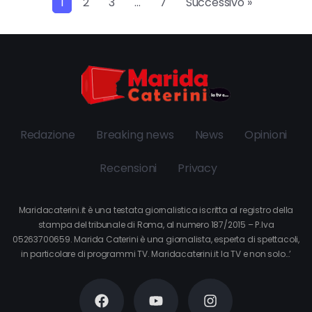
1
2
3
…
7
Successivo »
Redazione
Breaking news
News
Opinioni
Recensioni
Privacy
Maridacaterini.it è una testata giornalistica iscritta al registro della
stampa del tribunale di Roma, al numero 187/2015 – P.Iva
05263700659. Marida Caterini è una giornalista, esperta di spettacoli,
in particolare di programmi TV. Maridacaterini.it la TV e non solo…’