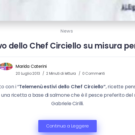
News
 dello Chef Circiello su misura per 
Marida Caterini
20 Luglio 2013
2 Minuti di lettura
0 Commenti
o con i “
Telemenù estivi dello Chef Circiello”
, ricette pen
 una ricetta a base di salmone che è il pesce preferito del
Gabriele Cirilli.
Continua a Leggere