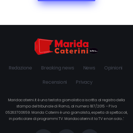
Redazione
Breaking news
News
Opinioni
Recensioni
Privacy
Maridacaterini.it è una testata giornalistica iscritta al registro della
stampa del tribunale di Roma, al numero 187/2015 – P.Iva
05263700659. Marida Caterini è una giornalista, esperta di spettacoli,
in particolare di programmi TV. Maridacaterini.it la TV e non solo…’