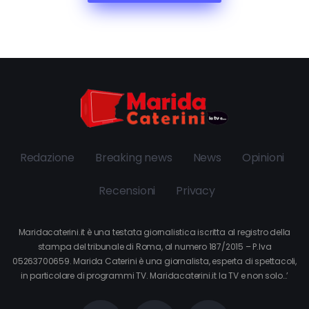
Redazione
Breaking news
News
Opinioni
Recensioni
Privacy
Maridacaterini.it è una testata giornalistica iscritta al registro della
stampa del tribunale di Roma, al numero 187/2015 – P.Iva
05263700659. Marida Caterini è una giornalista, esperta di spettacoli,
in particolare di programmi TV. Maridacaterini.it la TV e non solo…’