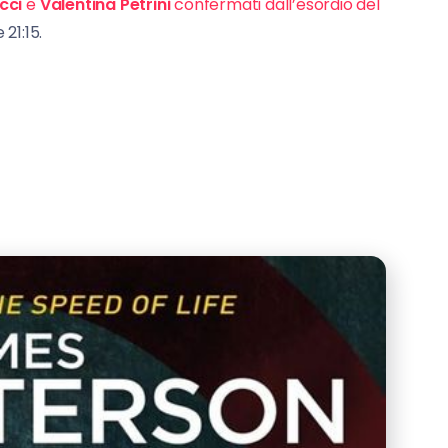
cci
e
Valentina Petrini
confermati dall’esordio del
 21:15.