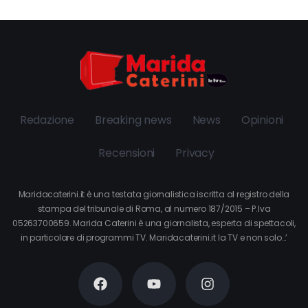
Redazione
Breaking news
News
Opinioni
Recensioni
Privacy
Maridacaterini.it è una testata giornalistica iscritta al registro della
stampa del tribunale di Roma, al numero 187/2015 – P.Iva
05263700659. Marida Caterini è una giornalista, esperta di spettacoli,
in particolare di programmi TV. Maridacaterini.it la TV e non solo…’