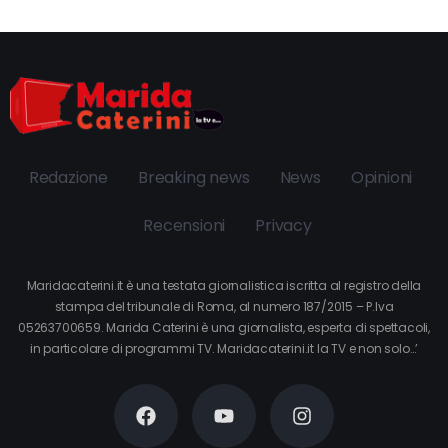
Redazione
Breaking news
News
Opinioni
Recensioni
Privacy
Maridacaterini.it è una testata giornalistica iscritta al registro della
stampa del tribunale di Roma, al numero 187/2015 – P.Iva
05263700659. Marida Caterini è una giornalista, esperta di spettacoli,
in particolare di programmi TV. Maridacaterini.it la TV e non solo…’