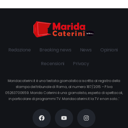
Redazione
Breaking news
News
Opinioni
Recensioni
Privacy
Maridacaterini.it è una testata giornalistica iscritta al registro della
stampa del tribunale di Roma, al numero 187/2015 – P.Iva
05263700659. Marida Caterini è una giornalista, esperta di spettacoli,
in particolare di programmi TV. Maridacaterini.it la TV e non solo…’