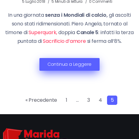
5 Luglio 2018
5 Minuti di lettura
0 Commenti
In una giornata
senza i Mondiali di calcio,
gli ascolti
sono stati ridimensionati. Piero Angela, tornato al
timone di
Superquark,
doppia
Canale 5
: infatti la terza
puntata di
Sacrificio d’amore
si ferma all’8%.
Continua a Leggere
« Precedente
1
…
3
4
5