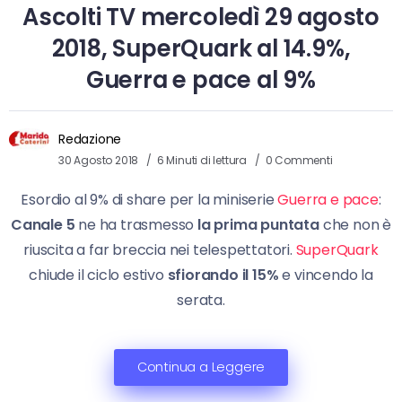
Ascolti TV mercoledì 29 agosto
2018, SuperQuark al 14.9%,
Guerra e pace al 9%
Redazione
30 Agosto 2018
6 Minuti di lettura
0 Commenti
Esordio al 9% di share per la miniserie
Guerra e pace
:
Canale 5
ne ha trasmesso
la prima puntata
che non è
riuscita a far breccia nei telespettatori.
SuperQuark
chiude il ciclo estivo
sfiorando il 15%
e vincendo la
serata.
Continua a Leggere