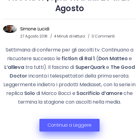
Agosto
Simone Lucidi
27 Agosto 2018
4 Minuti di lettura
0 Commenti
Settimana di conferme per gli ascolti tv. Continuano a
riscuotere successo le
fiction di Rai 1
(
Don Matteo
e
L’allieva
tra tutti). Il fascino di
SuperQuark
e
The Good
Doctor
incanta i telespettatori della prima serata.
Leggermente indietro i prodotti Mediaset, con la serie in
replica
Solo
di Marco Bocci e
Sacrificio d’amore
che
termina la stagione con ascolti nella media.
Continua a Leggere