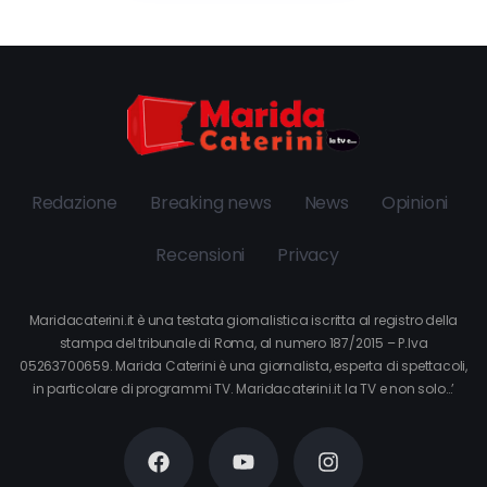
Redazione
Breaking news
News
Opinioni
Recensioni
Privacy
Maridacaterini.it è una testata giornalistica iscritta al registro della
stampa del tribunale di Roma, al numero 187/2015 – P.Iva
05263700659. Marida Caterini è una giornalista, esperta di spettacoli,
in particolare di programmi TV. Maridacaterini.it la TV e non solo…’